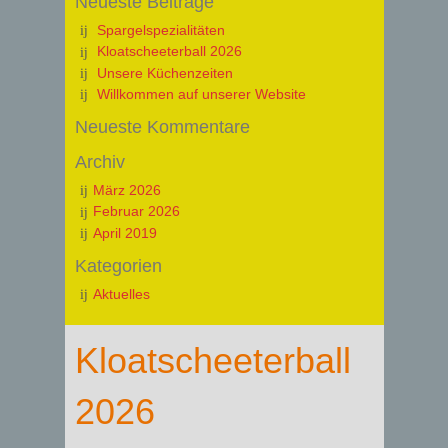
Neueste Beiträge
Spargelspezialitäten
Kloatscheeterball 2026
Unsere Küchenzeiten
Willkommen auf unserer Website
Neueste Kommentare
Archiv
März 2026
Februar 2026
April 2019
Kategorien
Aktuelles
Kloatscheeterball
2026