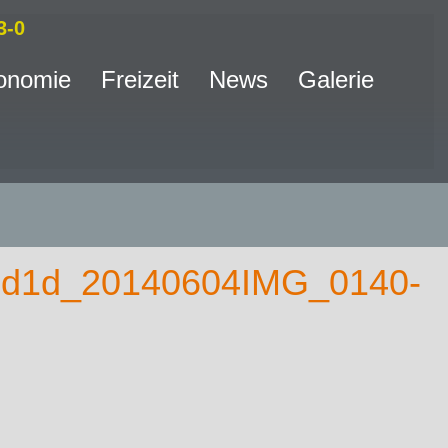
3-0
onomie
Freizeit
News
Galerie
0d1d_20140604IMG_0140-