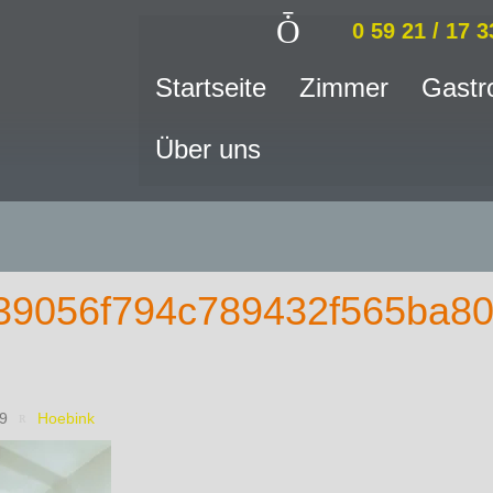
0 59 21 / 17 3
Startseite
Zimmer
Gastr
Über uns
39056f794c789432f565ba8
19
Hoebink