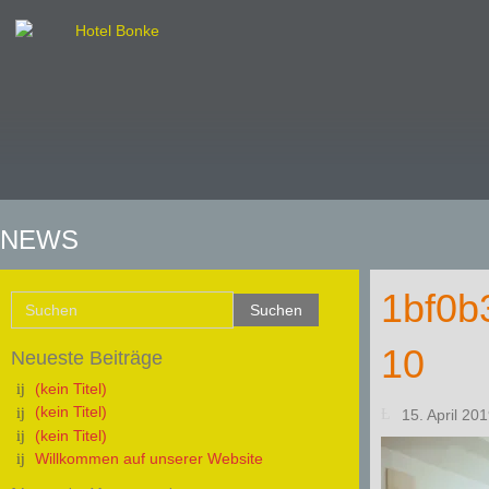
NEWS
1bf0b
10
Neueste Beiträge
(kein Titel)
(kein Titel)
15. April 20
(kein Titel)
Willkommen auf unserer Website