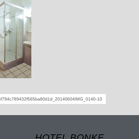
6f794c789432f565ba80d1d_20140604IMG_0140-10
HOTEL BONKE