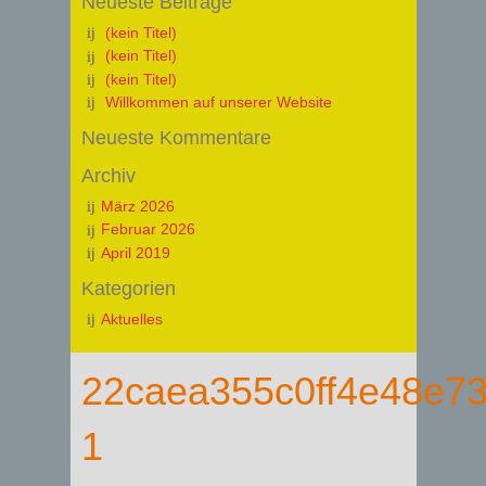
Neueste Beiträge
(kein Titel)
(kein Titel)
(kein Titel)
Willkommen auf unserer Website
Neueste Kommentare
Archiv
März 2026
Februar 2026
April 2019
Kategorien
Aktuelles
22caea355c0ff4e48e7
1