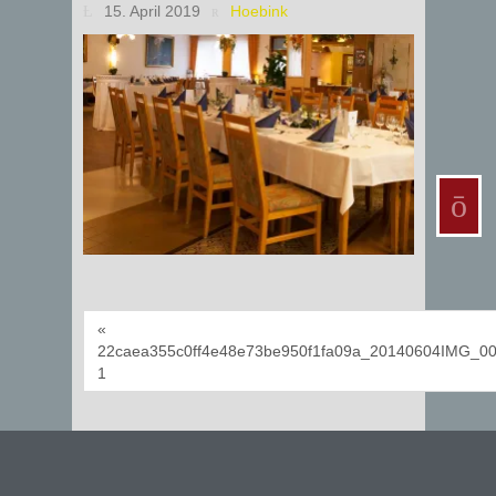
15. April 2019
Hoebink
«
22caea355c0ff4e48e73be950f1fa09a_20140604IMG_00
1