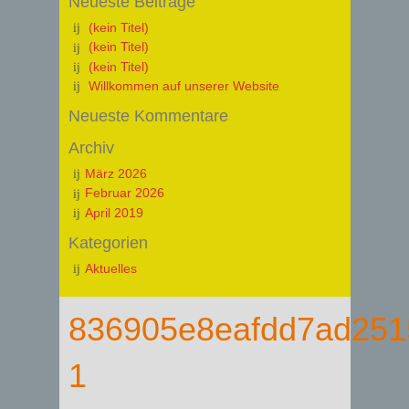
Neueste Beiträge
(kein Titel)
(kein Titel)
(kein Titel)
Willkommen auf unserer Website
Neueste Kommentare
Archiv
März 2026
Februar 2026
April 2019
Kategorien
Aktuelles
836905e8eafdd7ad251
1