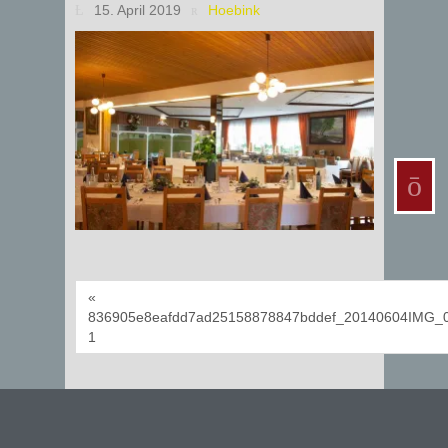
15. April 2019
Hoebink
«
836905e8eafdd7ad25158878847bddef_20140604IMG_
1