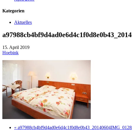
Kategorien
Aktuelles
a97988cb4bf9d4ad0e6d4c1f0d8e0b43_201
15. April 2019
Hoebink
« a97988cb4bf9d4ad0e6d4c1f0d8e0b43_20140604IMG_0128