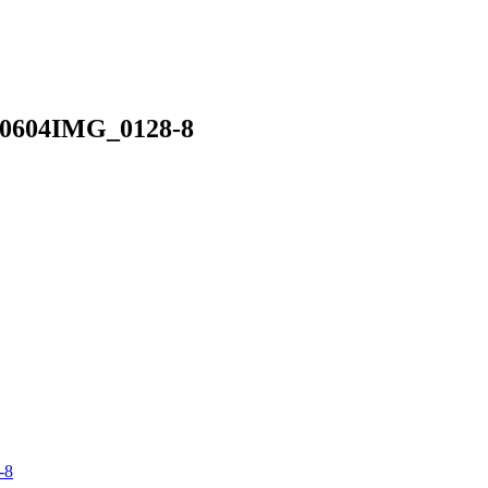
40604IMG_0128-8
-8