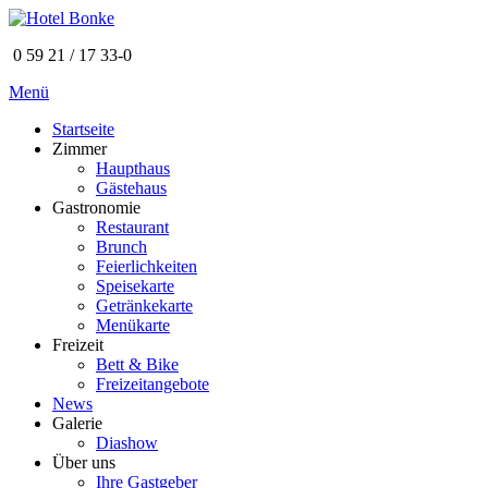
0 59 21 / 17 33-0
Menü
Startseite
Zimmer
Haupthaus
Gästehaus
Gastronomie
Restaurant
Brunch
Feierlichkeiten
Speisekarte
Getränkekarte
Menükarte
Freizeit
Bett & Bike
Freizeitangebote
News
Galerie
Diashow
Über uns
Ihre Gastgeber