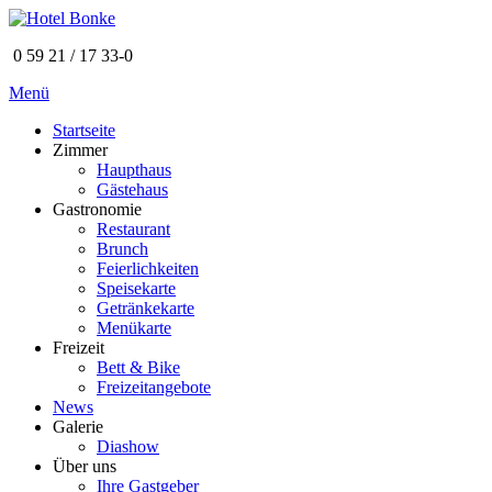
0 59 21 / 17 33-0
Menü
Startseite
Zimmer
Haupthaus
Gästehaus
Gastronomie
Restaurant
Brunch
Feierlichkeiten
Speisekarte
Getränkekarte
Menükarte
Freizeit
Bett & Bike
Freizeitangebote
News
Galerie
Diashow
Über uns
Ihre Gastgeber