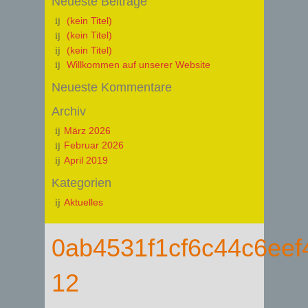
Neueste Beiträge
(kein Titel)
(kein Titel)
(kein Titel)
Willkommen auf unserer Website
Neueste Kommentare
Archiv
März 2026
Februar 2026
April 2019
Kategorien
Aktuelles
0ab4531f1cf6c44c6ee
12