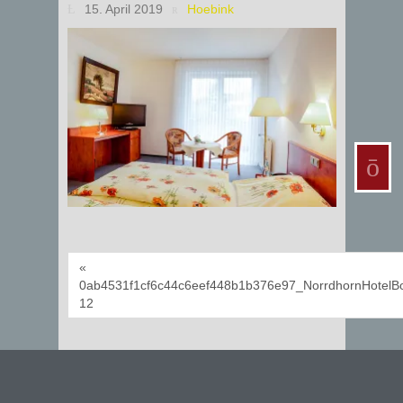
15. April 2019
Hoebink
«
0ab4531f1cf6c44c6eef448b1b376e97_NorrdhornHotelB
12