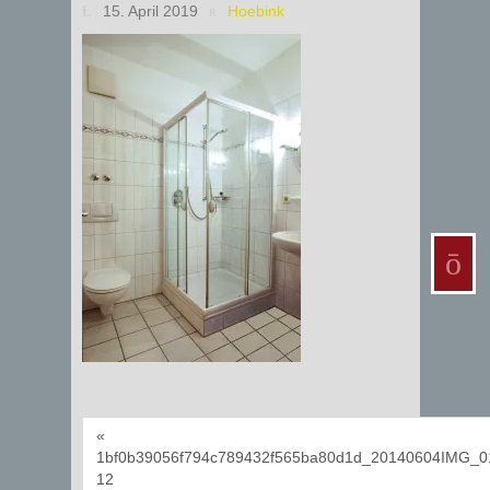
15. April 2019
Hoebink
«
1bf0b39056f794c789432f565ba80d1d_20140604IMG_0
12