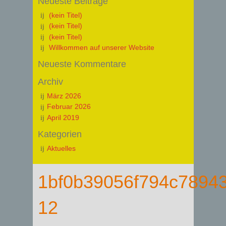
Neueste Beiträge
(kein Titel)
(kein Titel)
(kein Titel)
Willkommen auf unserer Website
Neueste Kommentare
Archiv
März 2026
Februar 2026
April 2019
Kategorien
Aktuelles
1bf0b39056f794c7894
12