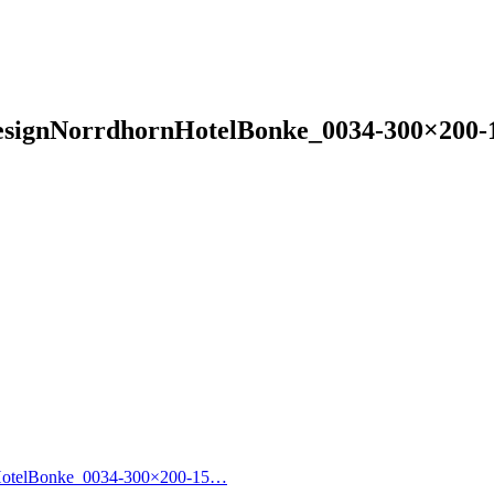
esignNorrdhornHotelBonke_0034-300×200-
HotelBonke_0034-300×200-15…