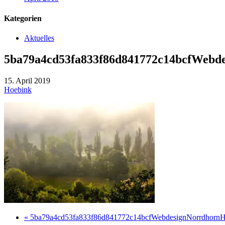
Kategorien
Aktuelles
5ba79a4cd53fa833f86d841772c14bcfWebd
15. April 2019
Hoebink
« 5ba79a4cd53fa833f86d841772c14bcfWebdesignNorrdhorn