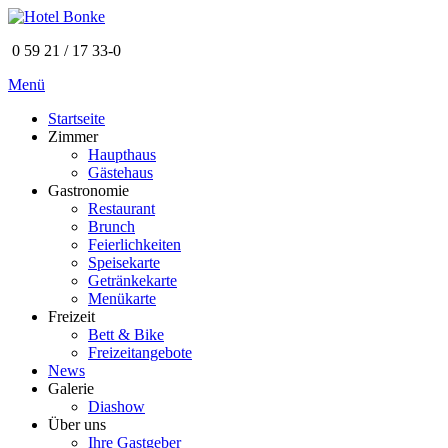
0 59 21 / 17 33-0
Menü
Startseite
Zimmer
Haupthaus
Gästehaus
Gastronomie
Restaurant
Brunch
Feierlichkeiten
Speisekarte
Getränkekarte
Menükarte
Freizeit
Bett & Bike
Freizeitangebote
News
Galerie
Diashow
Über uns
Ihre Gastgeber