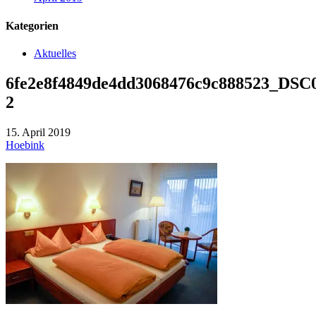
Kategorien
Aktuelles
6fe2e8f4849de4dd3068476c9c888523_DSC
2
15. April 2019
Hoebink