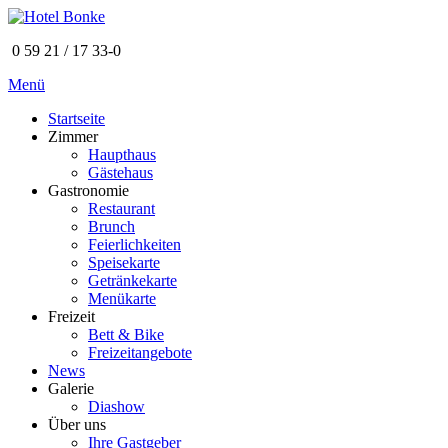
0 59 21 / 17 33-0
Menü
Startseite
Zimmer
Haupthaus
Gästehaus
Gastronomie
Restaurant
Brunch
Feierlichkeiten
Speisekarte
Getränkekarte
Menükarte
Freizeit
Bett & Bike
Freizeitangebote
News
Galerie
Diashow
Über uns
Ihre Gastgeber