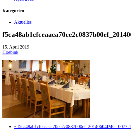
Kategorien
Aktuelles
f5ca48ab1cfceaaca70ce2c0837b00ef_2014
15. April 2019
Hoebink
« f5ca48ab1cfceaaca70ce2c0837b00ef_20140604IMG_0077-