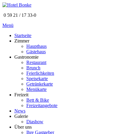
0 59 21 / 17 33-0
Menü
Startseite
Zimmer
Haupthaus
Gästehaus
Gastronomie
Restaurant
Brunch
Feierlichkeiten
Speisekarte
Getränkekarte
Menükarte
Freizeit
Bett & Bike
Freizeitangebote
News
Galerie
Diashow
Über uns
Ihre Gastgeber