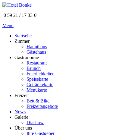
0 59 21 / 17 33-0
Menü
Startseite
Zimmer
Haupthaus
Gästehaus
Gastronomie
Restaurant
Brunch
Feierlichkeiten
Speisekarte
Getränkekarte
Menükarte
Freizeit
Bett & Bike
Freizeitangebote
News
Galerie
Diashow
Über uns
Ihre Gastgeber