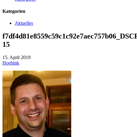
Kategorien
Aktuelles
f7df4d81e8559c59c1c92e7aec757b06_DSC
15
15. April 2019
Hoebink