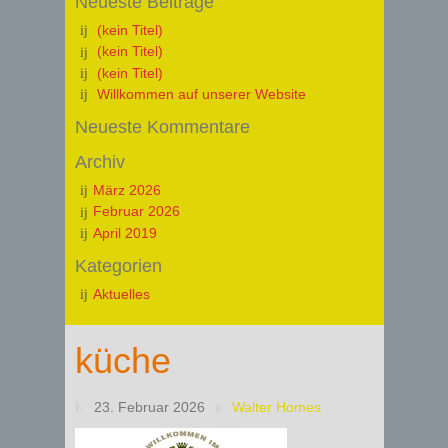
Neueste Beiträge
(kein Titel)
(kein Titel)
(kein Titel)
Willkommen auf unserer Website
Neueste Kommentare
Archiv
März 2026
Februar 2026
April 2019
Kategorien
Aktuelles
küche
23. Februar 2026
Walter Homes